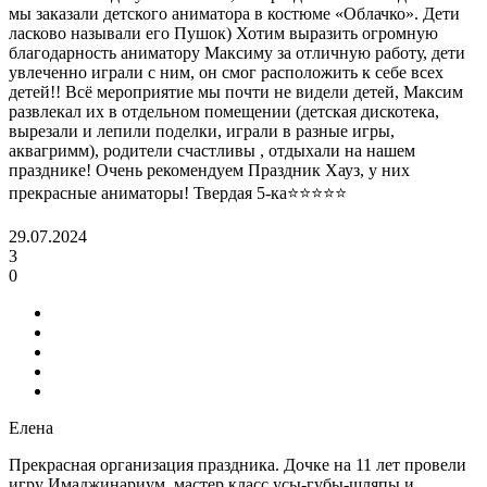
мы заказали детского аниматора в костюме «Облачко». Дети
ласково называли его Пушок) Хотим выразить огромную
благодарность аниматору Максиму за отличную работу, дети
увлеченно играли с ним, он смог расположить к себе всех
детей!! Всё мероприятие мы почти не видели детей, Максим
развлекал их в отдельном помещении (детская дискотека,
вырезали и лепили поделки, играли в разные игры,
аквагримм), родители счастливы , отдыхали на нашем
празднике! Очень рекомендуем Праздник Хауз, у них
прекрасные аниматоры! Твердая 5-ка⭐️⭐️⭐️⭐️⭐️
29.07.2024
3
0
Елена
Прекрасная организация праздника. Дочке на 11 лет провели
игру Имаджинариум, мастер класс усы-губы-шляпы и