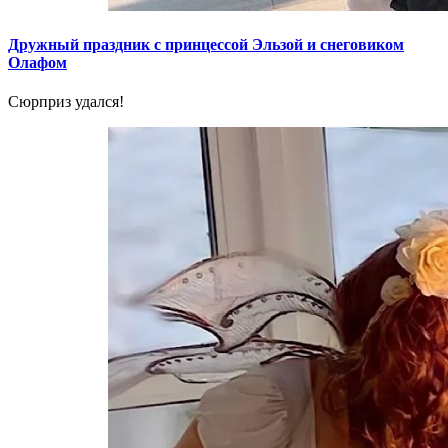
Дружный праздник с принцессой Эльзой и снеговиком
Олафом
Сюрприз удался!