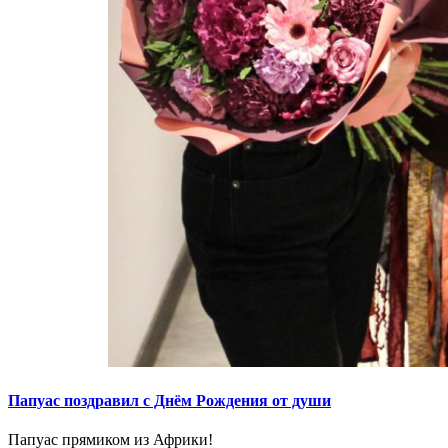
Папуас поздравил с Днём Рождения от души
Папуас прямиком из Африки!