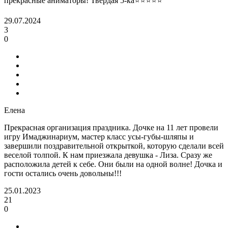
прекрасные аниматоры! Твердая 5-ка⭐️⭐️⭐️⭐️⭐️
29.07.2024
3
0
Елена
Прекрасная организация праздника. Дочке на 11 лет провели
игру Имаджинариум, мастер класс усы-губы-шляпы и
завершили поздравительной открыткой, которую сделали всей
веселой толпой. К нам приезжала девушка - Лиза. Сразу же
расположила детей к себе. Они были на одной волне! Дочка и
гости остались очень довольны!!!
25.01.2023
21
0